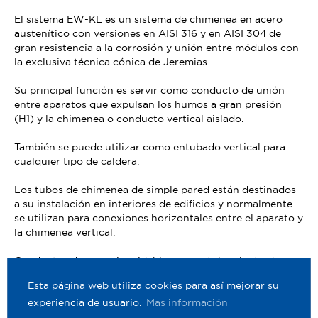
El sistema EW-KL es un sistema de chimenea en acero
austenítico con versiones en AISI 316 y en AISI 304 de
gran resistencia a la corrosión y unión entre módulos con
la exclusiva técnica cónica de Jeremias.
Su principal función es servir como conducto de unión
entre aparatos que expulsan los humos a gran presión
(H1) y la chimenea o conducto vertical aislado.
También se puede utilizar como entubado vertical para
cualquier tipo de caldera.
Los tubos de chimenea de simple pared están destinados
a su instalación en interiores de edificios y normalmente
se utilizan para conexiones horizontales entre el aparato y
la chimenea vertical.
Conductos de acero inoxidable para entubamiento de
gran calidad y acabado perfecto
Esta página web utiliza cookies para así mejorar su
experiencia de usuario.
Mas información
SYSTEM_DETAIL_ICONS