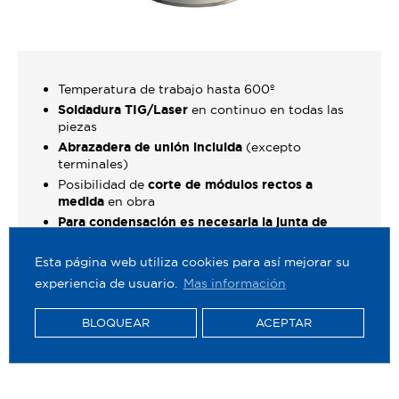
Temperatura de trabajo hasta 600º
Soldadura TIG/Laser
en continuo en todas las
piezas
Abrazadera de unión incluida
(excepto
terminales)
Posibilidad de
corte de módulos rectos a
medida
en obra
Para condensación es necesaria la junta de
condensación (DW2526C) en las uniones y una
pendiente mínima de 3° en tramos
Esta página web utiliza cookies para así mejorar su
horizontales (T<120°C)
experiencia de usuario.
Mas información
BLOQUEAR
ACEPTAR