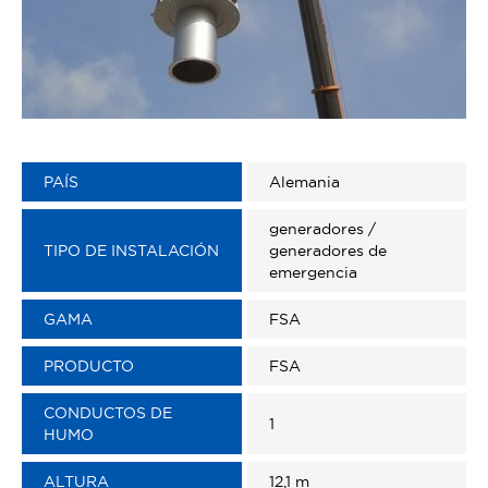
PAÍS
Alemania
generadores /
TIPO DE INSTALACIÓN
generadores de
emergencia
GAMA
FSA
PRODUCTO
FSA
CONDUCTOS DE
1
HUMO
ALTURA
12,1 m