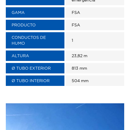
emergencia
GAMA
FSA
PRODUCTO
FSA
CONDUCTOS DE
1
HUMO
ALTURA
23,82 m
Ø TUBO EXTERIOR
813 mm
Ø TUBO INTERIOR
504 mm