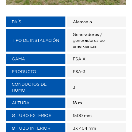
PAÍS
Alemania
Generadores /
TIPO DE INSTALACIÓN
generadores de
emergencia
GAMA
FSA-X
PRODUCTO
FSA-3
CONDUCTOS DE
3
HUMO
ALTURA
18 m
Ø TUBO EXTERIOR
1500 mm
Ø TUBO INTERIOR
3x 404 mm