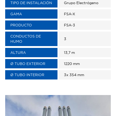
TIPO DE INSTALACIÓN
Grupo Electrógeno
GAMA
FSA-X
PRODUCTO
FSA-3
CONDUCTOS DE
3
HUMO
ALTURA
13,7 m
Ø TUBO EXTERIOR
1220 mm
Ø TUBO INTERIOR
3x 354 mm