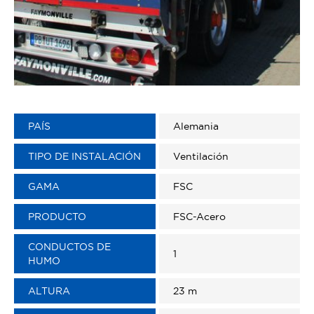
PAÍS
Alemania
TIPO DE INSTALACIÓN
Ventilación
GAMA
FSC
PRODUCTO
FSC-Acero
CONDUCTOS DE
1
HUMO
ALTURA
23 m