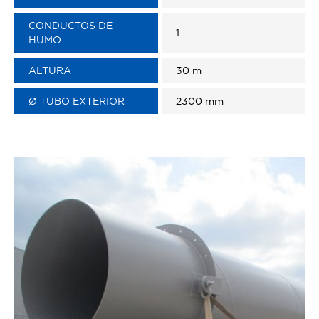
CONDUCTOS DE
1
HUMO
ALTURA
30 m
Ø TUBO EXTERIOR
2300 mm