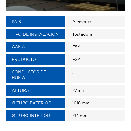
PAÍS
Alemania
TIPO DE INSTALACIÓN
Tostadora
GAMA
FSA
PRODUCTO
FSA
CONDUCTOS DE
1
HUMO
ALTURA
27,5 m
Ø TUBO EXTERIOR
1016 mm
Ø TUBO INTERIOR
714 mm