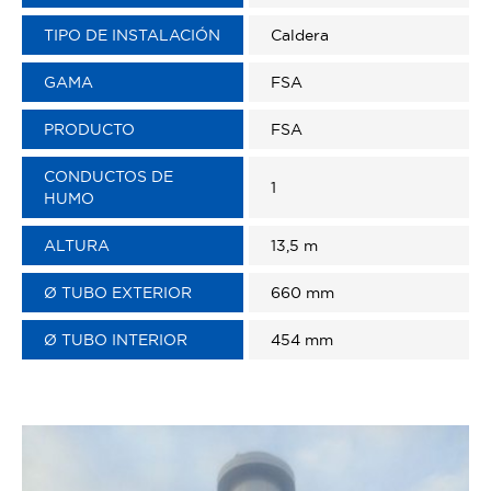
TIPO DE INSTALACIÓN
Caldera
GAMA
FSA
PRODUCTO
FSA
CONDUCTOS DE
1
HUMO
ALTURA
13,5 m
Ø TUBO EXTERIOR
660 mm
Ø TUBO INTERIOR
454 mm