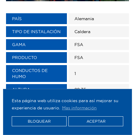
PAÍS
Alemania
TIPO DE INSTALACIÓN
Caldera
GAMA
FSA
PRODUCTO
FSA
CONDUCTOS DE
1
HUMO
ALTURA
20,35 m
Esta página web utiliza cookies para así mejorar su
Ø TUBO EXTERIOR
813 mm
experiencia de usuario.
Mas información
Ø TUBO INTERIOR
404 mm
BLOQUEAR
ACEPTAR