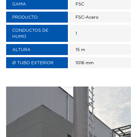
GAMA
FSC
PRODUCTO
FSC-Acero
CONDUCTOS DE
1
HUMO
ALTURA
15 m
Ø TUBO EXTERIOR
1016 mm