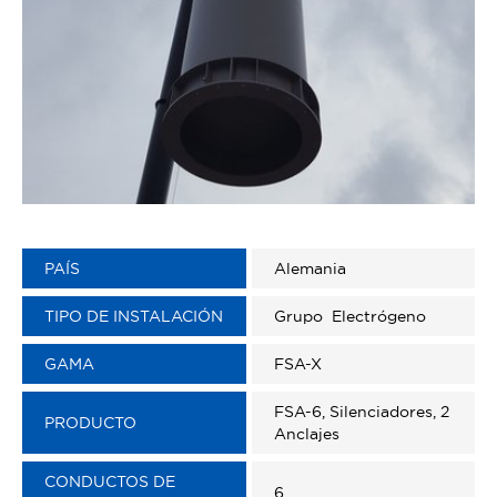
PAÍS
Alemania
TIPO DE INSTALACIÓN
Grupo Electrógeno
GAMA
FSA-X
FSA-6, Silenciadores, 2
PRODUCTO
Anclajes
CONDUCTOS DE
6